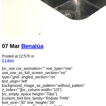
07 Mar
Benalúa
Posted at 12:57h
in
0
Likes
[vc_row css_animation="" row_type="row"
use_row_as_full_screen_section="no"
type="grid" angled_section="no"
text_align="left"
background_image_as_pattern="without_pattern"
z_index=""][vc_column width="1/3"]
[vc_empty_space height="70px"]
[custom_font font_family="Roboto THIN"
font_size="30" line_height="26"