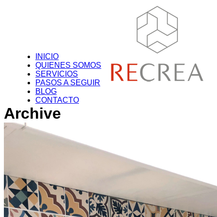
Más información.
Acepto
R
INICIO
QUIENES SOMOS
SERVICIOS
PASOS A SEGUIR
BLOG
CONTACTO
Archive