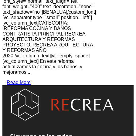
font_style="normal" text_align="left"
font_weight="400" text_decoration="none"
text_shadow="no"]BENALUA[/custom_font]
[vc_separator type="small" position="left"]
[vc_column_text]CATEGORIA:
REFORMA COCINA Y BAÑOS
CONTRATISTA PRINCIPAL:RECREA
ARQUITECTURA Y REFORMAS
PROYECTO: RECREA ARQUITECTURA
Y REFORMAS AÑO:
2020[/vc_column_text][vc_empty_space]
[vc_column_text] En esta reforma
actualizamos la cocina y los baños, y
mejoramos...
Read More