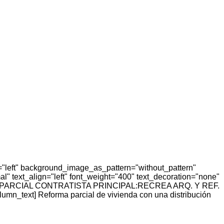
="left" background_image_as_pattern="without_pattern"
l" text_align="left" font_weight="400" text_decoration="none"
FORMA PARCIAL CONTRATISTA PRINCIPAL:RECREA ARQ. Y REF.
ext] Reforma parcial de vivienda con una distribución